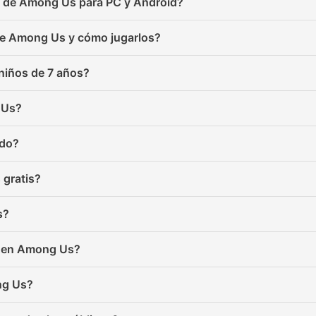
ón de Among Us para PC y Android?
de Among Us y cómo jugarlos?
niños de 7 años?
 Us?
edo?
gratis?
s?
ie en Among Us?
ng Us?