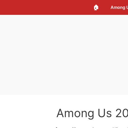
🏠
Among 
Among Us 202