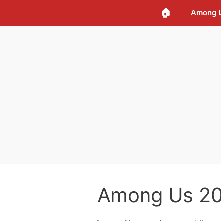
🏠
Among 
Among Us 202