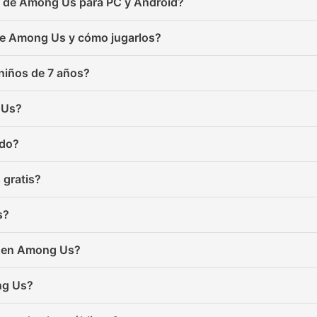
ón de Among Us para PC y Android?
de Among Us y cómo jugarlos?
niños de 7 años?
 Us?
edo?
gratis?
s?
ie en Among Us?
ng Us?