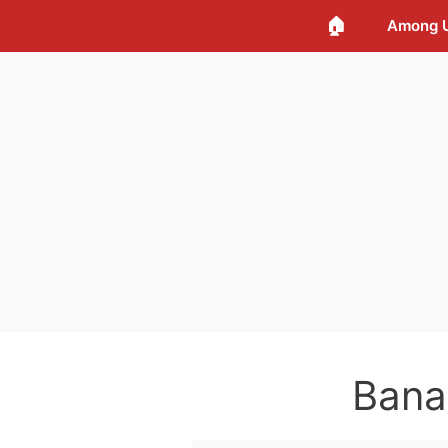
🏠
Among 
Bana