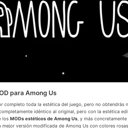
 MOD para Among Us
completo toda la estética del juego, pero no obtendrás ni
 completamente idéntico al original, pero con la estética e
e los
MODs estéticos de Among Us
, y más concretamente
 la mejor versión modificada de Among Us con colores rosa