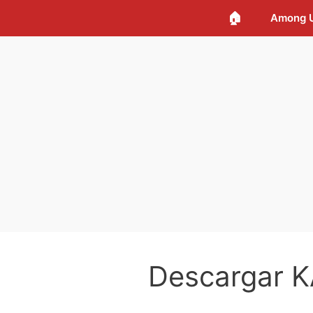
🏠
Among 
Descargar K