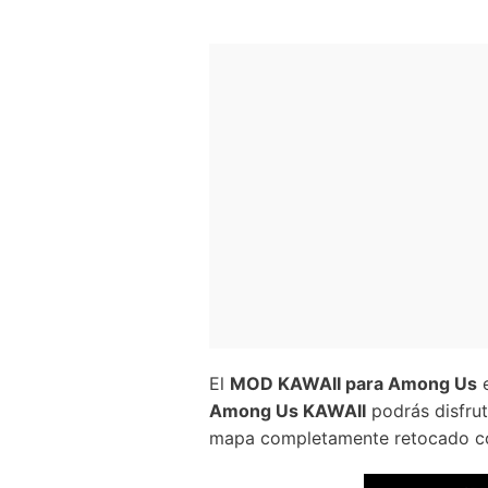
El
MOD KAWAII para Among Us
e
Among Us KAWAII
podrás disfrut
mapa completamente retocado co