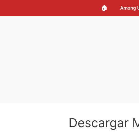
🏠
Among 
Descargar 