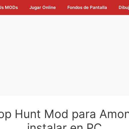
Us MODs
Jugar Online
Fondos de Pantalla
Dibu
rop Hunt Mod para Amo
instalar en PC