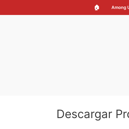
🏠
Among 
Descargar P