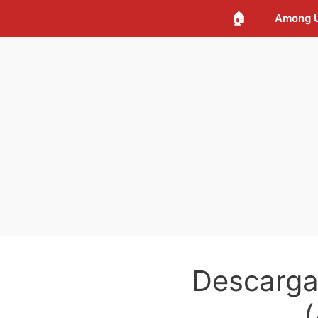
🏠
Among 
Descarg