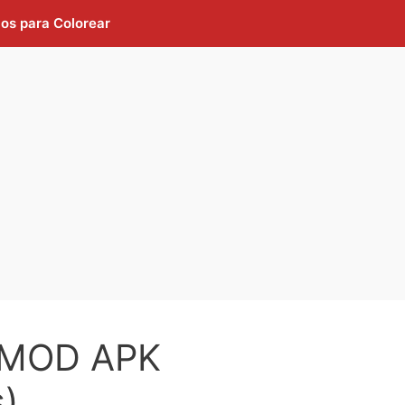
jos para Colorear
 MOD APK
)